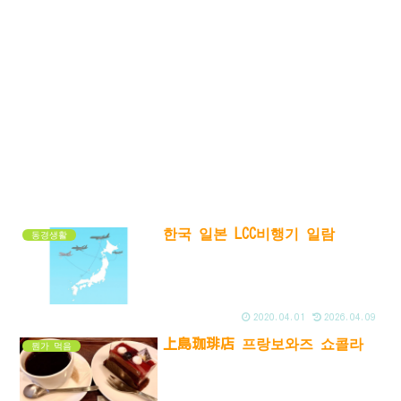
한국 일본 LCC비행기 일람
동경생활
2020.04.01
2026.04.09
上島珈琲店 프랑보와즈 쇼콜라
뭔가 먹음