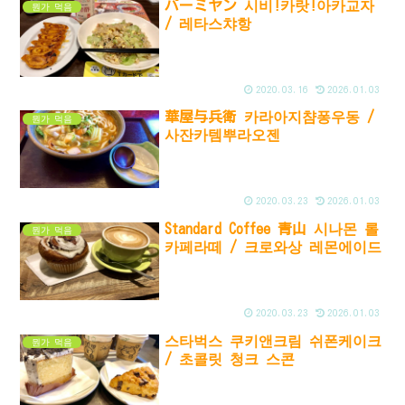
バーミヤン 시비!카랏!아카교자
뭔가 먹음
/ 레타스챠항
2020.03.16
2026.01.03
華屋与兵衛 카라아지챰퐁우동 /
뭔가 먹음
사잔카템뿌라오젠
2020.03.23
2026.01.03
Standard Coffee 青山 시나몬 롤
뭔가 먹음
카페라떼 / 크로와상 레몬에이드
2020.03.23
2026.01.03
스타벅스 쿠키앤크림 쉬폰케이크
뭔가 먹음
/ 초콜릿 청크 스콘