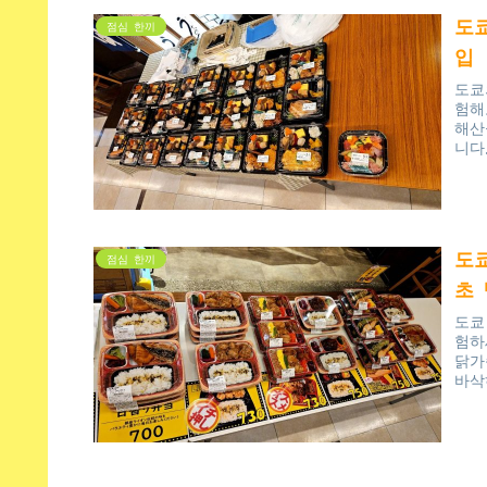
도
점심 한끼
입
도쿄
험해
해산
니다
도
점심 한끼
초
도쿄
험하
닭가
바삭
이 