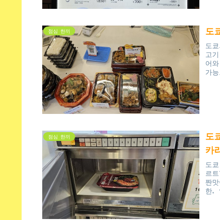
도
점심 한끼
도쿄
고기
어와
가능
많은
습니
도
점심 한끼
카라
도쿄
르트
짠맛
한,
로 