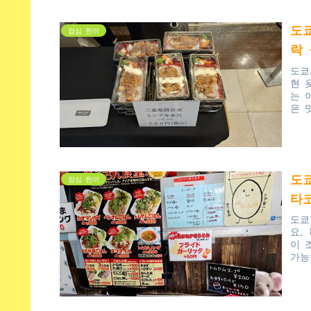
도
점심 한끼
락 
도쿄
현 
는 
은 
가성
도
점심 한끼
타
도쿄
요.
이 
가능
길 