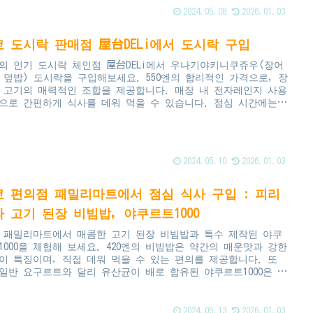
2024.05.08
2026.01.03
쿄 도시락 판매점 屋台DELi에서 도시락 구입
의 인기 도시락 체인점 屋台DELi에서 우나기야키니쿠쥬우(장어
 덮밥) 도시락을 구입해보세요. 550엔의 합리적인 가격으로, 장
 고기의 매력적인 조합을 제공합니다. 매장 내 전자레인지 사용
으로 간편하게 식사를 데워 먹을 수 있습니다. 점심 시간에는
 사람들로 붐비는 이곳에서 다양한 도시락 옵션을 경험할 수 있
다.
2024.05.10
2026.01.03
쿄 편의점 패밀리마트에서 점심 식사 구입 : 피리
 고기 된장 비빔밥, 야쿠르트1000
 패밀리마트에서 매콤한 고기 된장 비빔밥과 특수 제작된 야쿠
1000을 체험해 보세요. 420엔의 비빔밥은 약간의 매운맛과 강한
이 특징이며, 직접 데워 먹을 수 있는 편의를 제공합니다. 또
 일반 요구르트와 달리 유산균이 배로 함유된 야쿠르트1000은 피
회복에 도움이 될 수 있습니다.
2024.05.13
2026.01.03