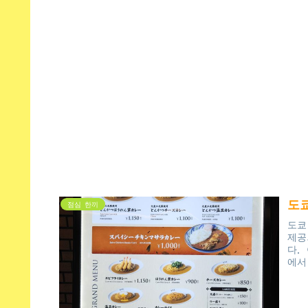
도
점심 한끼
도쿄
제공
다.
에서
식사
도쿄