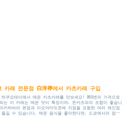
쿄 카레 전문점 白洋停에서 카츠카레 구입
 하쿠요테이에서 매운 카츠카레를 맛보세요! 950엔의 가격으로
되는 이 카레는 매운 맛이 특징이며, 돈카츠와의 조합이 좋습니
 아키하바라 본점과 아오야마잇쵸메 지점을 포함한 여러 체인점
 즐길 수 있습니다. 매운 음식을 좋아한다면, 도쿄에서의 점심
로 이 카레를 추천합니다. 토핑 선택 가능, 매운 맛의 카레를
에서도 경험해 보세요!