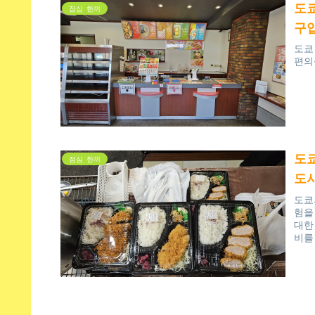
도쿄
점심 한끼
구입
도쿄
편의
도
점심 한끼
도시
도쿄
험을
대한
비를