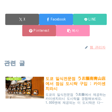
X
Facebook
LINE
Pinterest
복사
웹 관리자
관련 글
도쿄 일식전문점 うお藤南青山店
점심 한끼
에서 점심 도시락 구입 : 카이센
치라시
도쿄의 일식전문점 うお藤에서 제공하는
카이센치라시 도시락을 경험해보세요.
1,000엔에 제공되는 이 도시락은 다양
한 스시와 신선한 해산물로 가득 차 있
어, 가성비와 품질 모두에서 만족스러운