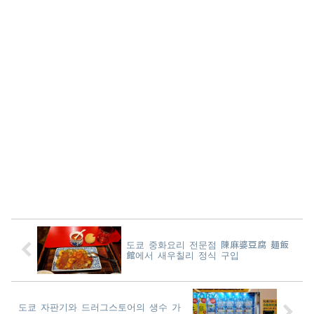
도쿄 중화요리 전문점 陳麻婆豆腐 麺飯
館에서 새우칠리 정식 구입
도쿄 자판기와 드러그스토어의 생수 가