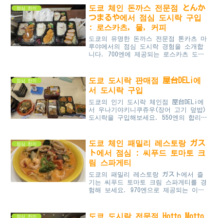
선택입니다. 오에도선 개찰구 근처에 위
도쿄 체인 돈까스 전문점 とんか
점심 한끼
치해 접근성도 우수합니다.
つまるや에서 점심 도시락 구입
: 로스카츠, 물, 커피
도쿄의 유명한 돈까스 전문점 톤카츠 마
루야에서의 점심 도시락 경험을 소개합
니다. 700엔에 제공되는 로스카츠 도시
락과 추가 음료에 대한 평가를 확인해
보세요. 일본의 점심 시간 도시락 문화
와 가성비를 경험하실 수 있습니다.
도쿄 도시락 판매점 屋台DELi에
점심 한끼
서 도시락 구입
도쿄의 인기 도시락 체인점 屋台DELi에
서 우나기야키니쿠쥬우(장어 고기 덮밥)
도시락을 구입해보세요. 550엔의 합리
적인 가격으로, 장어와 고기의 매력적인
조합을 제공합니다. 매장 내 전자레인지
사용 가능으로 간편하게 식사를 데워 먹
도쿄 체인 패밀리 레스토랑 ガス
점심 한끼
을 수 있습니다. 점심 시간에는 많은
ト에서 점심 : 씨푸드 토마토 크
사람들로 붐비는 이곳에서 다양한 도시
림 스파게티
락 옵션을 경험할 수 있습니다.
도쿄의 패밀리 레스토랑 ガスト에서 즐
기는 씨푸드 토마토 크림 스파게티를 경
험해 보세요. 970엔으로 제공되는 이
메뉴는 풍부한 해산물과 채소가 특징이
며, 매력적인 서빙 로봇 BellaBot이 더
욱 특별한 식사 경험을 선사합니다. 적
도쿄 도시락 전문점 Hotto Motto
점심 한끼