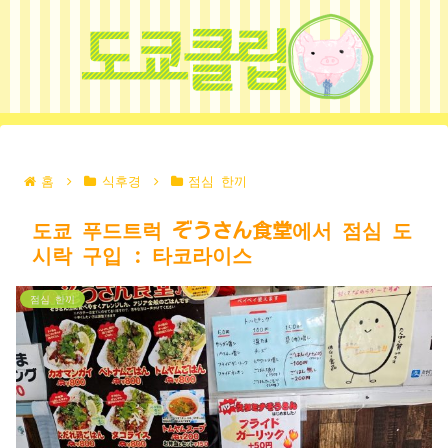
홈
식후경
점심 한끼
도쿄 푸드트럭 ぞうさん食堂에서 점심 도
시락 구입 : 타코라이스
점심 한끼