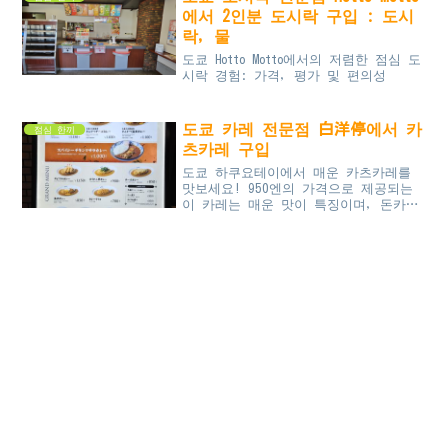
당한 간과 가격 대비 만족도 높은 스파
에서 2인분 도시락 구입 : 도시
게티를 도쿄에서 만나보세요.
락, 물
도쿄 Hotto Motto에서의 저렴한 점심 도
시락 경험: 가격, 평가 및 편의성
도쿄 카레 전문점 白洋停에서 카
점심 한끼
츠카레 구입
도쿄 하쿠요테이에서 매운 카츠카레를
맛보세요! 950엔의 가격으로 제공되는
이 카레는 매운 맛이 특징이며, 돈카츠
와의 조합이 좋습니다. 아키하바라 본점
과 아오야마잇쵸메 지점을 포함한 여러
체인점에서 즐길 수 있습니다. 매운 음
식을 좋아한다면, 도쿄에서의 점심 식사
로 이 카레를 추천합니다. 토핑 선택
가능, 매운 맛의 카레를 도쿄에서도 경
험해 보세요!