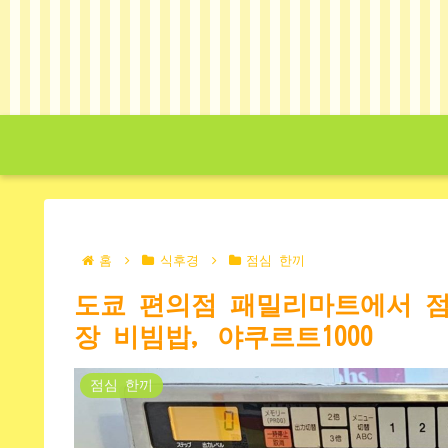
홈
식후경
점심 한끼
도쿄 편의점 패밀리마트에서 점
장 비빔밥, 야쿠르트1000
점심 한끼