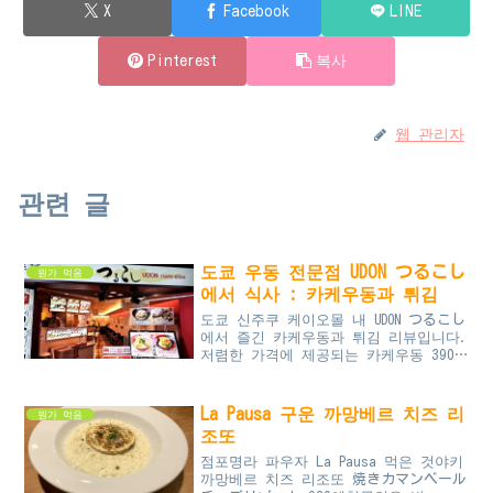
X
Facebook
LINE
Pinterest
복사
웹 관리자
관련 글
도쿄 우동 전문점 UDON つるこし
뭔가 먹음
에서 식사 : 카케우동과 튀김
도쿄 신주쿠 케이오몰 내 UDON つるこし
에서 즐긴 카케우동과 튀김 리뷰입니다.
저렴한 가격에 제공되는 카케우동 390
엔, 바삭한 오징어 튀김 200엔, 그리고
홋카이도 고로케 180엔으로 구성된 이
식사는 국물의 적당한 짠맛과 맛있는 튀
La Pausa 구운 까망베르 치즈 리
뭔가 먹음
김으로 완벽한 저녁을 제공합니다. 신주
조또
쿠에서 가성비 높은 식사를 찾는다면 이
곳을 방문해 보세요.
점포명라 파우자 La Pausa 먹은 것야키
까망베르 치즈 리조또 焼きカマンベール