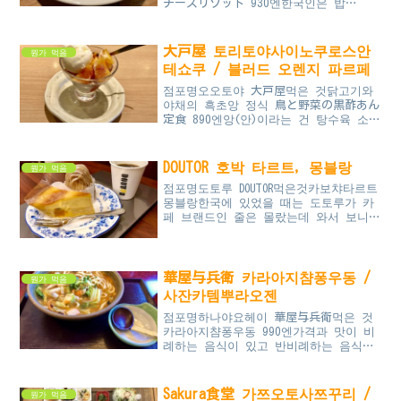
チーズリゾット 930엔한국인은 밥
심......... 나도 몹시 한국인다운 입
맛이라는 걸 일본 와서 알았다.아무튼
너무 밀가루만 먹었다 ...
大戸屋 토리토야사이노쿠로스안
뭔가 먹음
테쇼쿠 / 블러드 오렌지 파르페
점포명오오토야 大戸屋먹은 것닭고기와
야채의 흑초앙 정식 鳥と野菜の黒酢あん
定食 890엔앙(안)이라는 건 탕수육 소스
같이 점성이 있는 소스?인데 한국어로
번역하면 거의 팥고물로 많이 나오는 것
같다. 아무튼 설탕을 넣...
DOUTOR 호박 타르트, 몽블랑
뭔가 먹음
점포명도토루 DOUTOR먹은것카보챠타르트
몽블랑한국에 있었을 때는 도토루가 카
페 브랜드인 줄은 몰랐는데 와서 보니
카페였다. 호박 타르트 맛있어~~~커피
는 어땠는지 잘 기억이 안 나는데 맛없
는 커피는 기억에 강하게 남...
華屋与兵衛 카라아지챰퐁우동 /
뭔가 먹음
사잔카템뿌라오젠
점포명하나야요헤이 華屋与兵衛먹은 것
카라아지챰퐁우동 990엔가격과 맛이 비
례하는 음식이 있고 반비례하는 음식이
있는데 이건... 비례하는 건지 반비례
하는 건지 가늠이 안 됨 체인점이니까
점포마다 다를 수도 있겠지.....
Sakura食堂 가쯔오토사쯔꾸리 /
뭔가 먹음