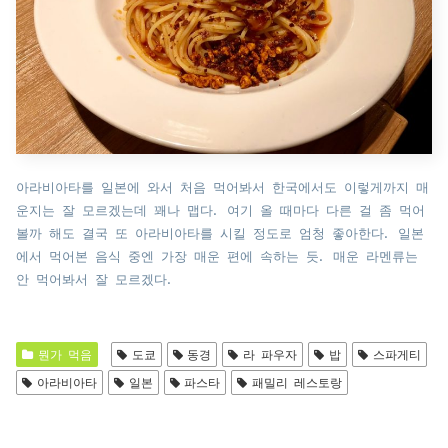
아라비아타를 일본에 와서 처음 먹어봐서 한국에서도 이렇게까지 매
운지는 잘 모르겠는데 꽤나 맵다. 여기 올 때마다 다른 걸 좀 먹어
볼까 해도 결국 또 아라비아타를 시킬 정도로 엄청 좋아한다. 일본
에서 먹어본 음식 중엔 가장 매운 편에 속하는 듯. 매운 라멘류는
안 먹어봐서 잘 모르겠다.
뭔가 먹음
도쿄
동경
라 파우자
밥
스파게티
아라비아타
일본
파스타
패밀리 레스토랑