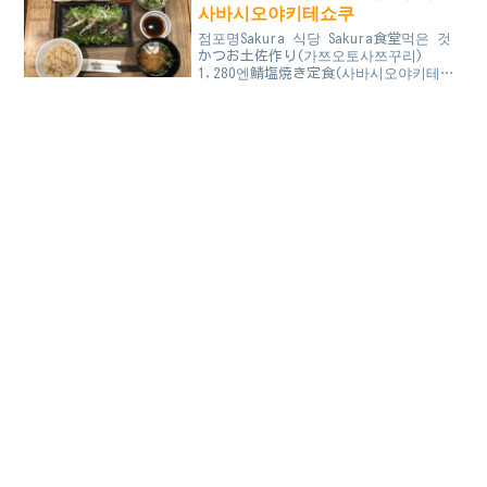
사바시오야키테쇼쿠
점포명Sakura 식당 Sakura食堂먹은 것
かつお土佐作り(가쯔오토사쯔꾸리)
1,280엔鯖塩焼き定食(사바시오야키테쇼
쿠) 1,130엔 한 2년 전에는 너무 짜서
일반 정식인데도 잘 안 갔다가 한 번
가봤는데 사람이 바...