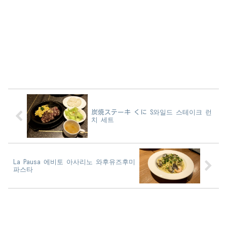
炭焼ステーキ くに S와일드 스테이크 런
치 세트
La Pausa 에비토 아사리노 와후유즈후미
파스타