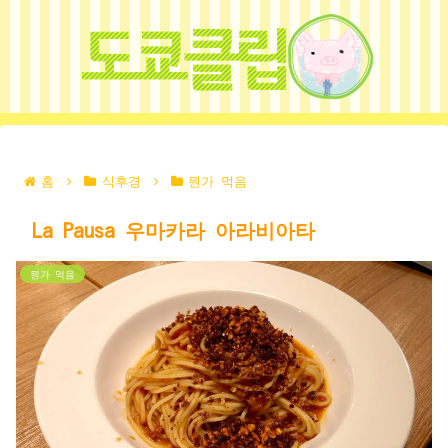
홈
식후경
뭔가 먹음
La Pausa 우마카라 아라비아타
뭔가 먹음