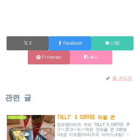
X
Facebook
LINE
Pinterest
복사
웹 관리자
관련 글
TULLY’S COFFEE 와플 콘
뭔가 먹음
점포명타리즈 커피 TULLY'S COFFEE タ
リーズコーヒー먹은 것와플 콘 240엔
(세금 미포함)타리즈의 아이스크림! 중
심가의 사람이 많이 모이는 곳, 또는