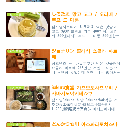
역 근처의 타리즈는 점포 내 좌석이 좁
은 편입니다. 조금...
しろたえ 망고 코코 / 오리베 /
뭔가 먹음
쿠프 드 마롱
점포명시로타에 しろたえ 먹은 것망고
코코 390엔블랜드 커피 400엔위) 오리
베 390엔아래) 쿠프 드 마롱 390엔항상
테이크아웃으로 줄 서는 가게라서 그 동
안은 들어갈 엄두도 안 났는데 어쩌다보
니 들어가게 됐다....
ジョナサン 클래식 쇼콜라 파르
뭔가 먹음
페
점포명죠나상 ジョナサン 먹은 것클래식
쇼콜라 파르페 768엔단 것만 모아뒀으
니 당연히 맛있는데 양이 너무 많아서
밥 먹고나서 다 먹기는 좀 힘들었음
Sakura食堂 가쯔오토사쯔꾸리 /
뭔가 먹음
사바시오야키테쇼쿠
점포명Sakura 식당 Sakura食堂먹은 것
かつお土佐作り(가쯔오토사쯔꾸리)
1,280엔鯖塩焼き定食(사바시오야키테쇼
쿠) 1,130엔 한 2년 전에는 너무 짜서
일반 정식인데도 잘 안 갔다가 한 번
가봤는데 사람이 바...
とんかつ仙川 아스파라토치즈마
개인 음식점