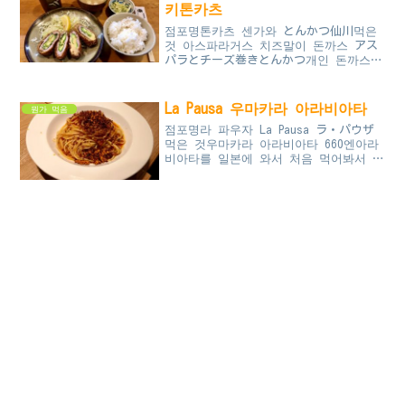
키톤카츠
점포명톤카츠 센가와 とんかつ仙川먹은
것 아스파라거스 치즈말이 돈까스 アス
パラとチーズ巻きとんかつ개인 돈까스
가게. 일반 돈까스 전문 체인점 못지않
게 맛있는 것 같다. 부부처럼 보이는
두 분이 운영하신다. 다 먹고 나니...
La Pausa 우마카라 아라비아타
뭔가 먹음
점포명라 파우자 La Pausa ラ・パウザ
먹은 것우마카라 아라비아타 660엔아라
비아타를 일본에 와서 처음 먹어봐서 한
국에서도 이렇게까지 매운지는 잘 모르
겠는데 꽤나 맵다. 여기 올 때마다 다
른 걸 좀 먹어볼까 해도 ...