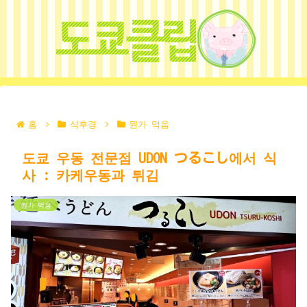
홈
식후경
뭔가 먹음
도쿄 우동 전문점 UDON つるこし에서 식
사 : 카케우동과 튀김
뭔가 먹음