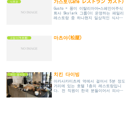
가스토(Cafe レストラン ガスト)
식후경
Gusto = 풍미 이탈리아어•스페인어주식
회사 Skylark 그룹(이 운영하는 패밀리
레스토랑 중 하나현지 일상적인 식사패
턴인 양식 + 소프트음료바(무한리필) +
디저트를 메인으로 한 약간 저렴형 패밀
리 레스토랑소프...
마츠야(松屋)
규동야(牛丼屋)
치킨 다이빙
개인 음식점
아카사카미츠케 역에서 걸어서 5분 정도
거리에 있는 호텔 1층의 레스토랑입니
다. 전 직원이 한국 분들이어서 의사소
통에는 전혀 문제가 없고 음식도 일본식
보다는 한국식에 가까운 것 같습니다.
점포 입구 사진여유롭게 그릇...