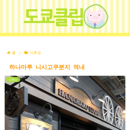
홈
식후경
하나마루 니시고쿠분지 역내
식후경