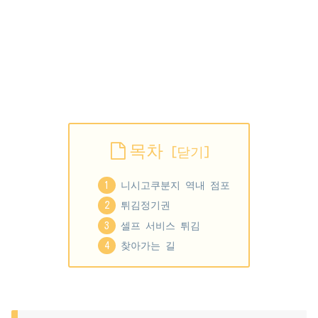
목차
니시고쿠분지 역내 점포
튀김정기권
셀프 서비스 튀김
찾아가는 길