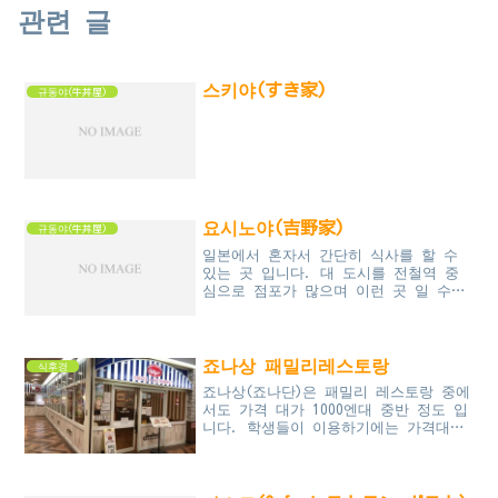
관련 글
스키야(すき家)
규동야(牛丼屋)
요시노야(吉野家)
규동야(牛丼屋)
일본에서 혼자서 간단히 식사를 할 수
있는 곳 입니다. 대 도시를 전철역 중
심으로 점포가 많으며 이런 곳 일 수록
혼자서 겨우 않을 수 있는 좌석만 존재
하며 공간 활용도와 손님 회전율이 매우
높습니다. 수익을 위해 ...
죠나상 패밀리레스토랑
식후경
죠나상(죠나단)은 패밀리 레스토랑 중에
서도 가격 대가 1000엔대 중반 정도 입
니다. 학생들이 이용하기에는 가격대가
높은 편이기 때문에 가스토보다는 학생
들이 없는 편이지요. 동경 중심 보다는
주택이 많은 역주변 10...