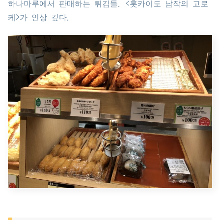
하나마루에서 판매하는 튀김들. <홋카이도 남작의 고로
케>가 인상 깊다.