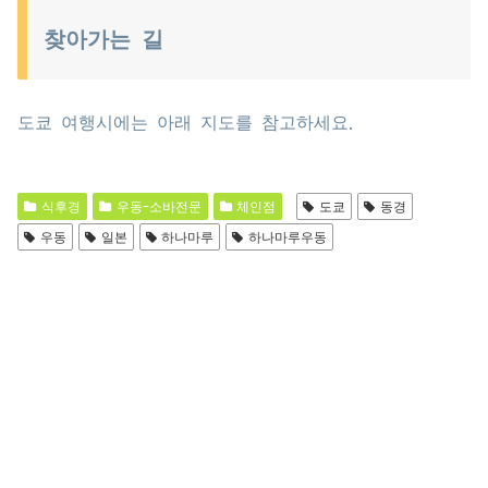
찾아가는 길
도쿄 여행시에는 아래 지도를 참고하세요.
식후경
우동-소바전문
체인점
도쿄
동경
우동
일본
하나마루
하나마루우동