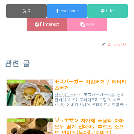
X
Facebook
LINE
Pinterest
복사
웹 관리자
관련 글
モスバーガー 치킨버거 / 에비카
뭔가 먹음
츠버거
점포명모스버거 モスバーガー먹은 것치
킨버거(치즈) 포테이토S 드링크 세트
745엔 에비카츠버거 포테이토S 드링크
세트 816엔한국인은 맘스터치.그 외 햄
버거
ジョナサン 자가제 푸딩과 아마
뭔가 먹음
오우 딸기 선데이, 후르츠 소프
트 안미츠(녹차&쿠로미츠)