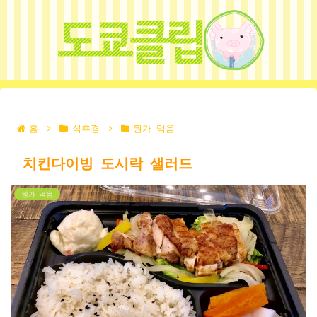
홈
식후경
뭔가 먹음
치킨다이빙 도시락 샐러드
뭔가 먹음