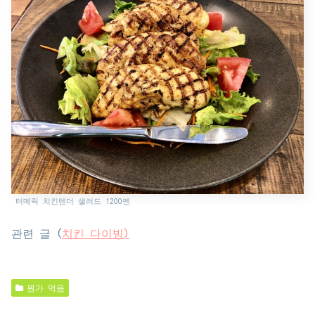
터메릭 치킨텐더 샐러드 1200엔
관련 글 (
치킨 다이빙)
뭔가 먹음