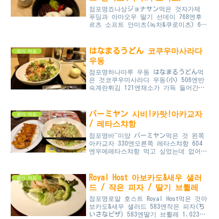
점포명죠나상ジョナサン먹은 것자가제
푸딩과 아마오우 딸기 선데이 768엔후
르츠 소프트 안미츠(녹차&쿠로미츠) 603
엔딸기 선데이는 계절 한정. 지금은 망
고가 들어간 디저트를 개시했다.안미츠
는 그랜드 메뉴.딸기가 좀 달...
はなまるうどん 코쿠우마사라다
뭔가 먹음
우동
점포명하나마루 우동 はなまるうどん먹
은 것코쿠우마사라다 우동(小) 506엔반
숙계란튀김 121엔채소가 가득 들어간
우동이라서 채소 섭취량이 좀 부족한데,
싶을 때 가끔 먹는다. 드레싱을 뭘 뿌
릴지도 물어보는데 고마드레싱...
バーミヤン 시비!카랏!아카교자
뭔가 먹음
/ 레타스챠항
점포명바~미양 バーミヤン먹은 것 왼쪽
아카교자 330엔오른쪽 레타스챠항 604
엔우메레타스챠항 먹고 싶었는데 없어서
식초를 엄청 뿌렸다. 개인적으로 그냥
챠항은 좀 느끼해서 매실 조각 잘게 썰
어서 넣어준게 딱 좋았는데...
Royal Host 아보카도&새우 샐러
뭔가 먹음
드 / 작은 피자 / 딸기 브륄레
점포명로얄 호스트 Royal Host먹은 것아
보카도&새우 샐러드 583엔작은 피자(ち
いさなピザ) 583엔딸기 브륄레 1,023엔