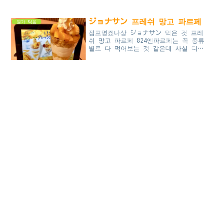
라스트오더 직전이라 간단하게 먹으려고
메인 디쉬 아닌 것들만 시켰는데 디저트
가 제일 비싸...
ジョナサン 프레쉬 망고 파르페
뭔가 먹음
점포명죠나상 ジョナサン 먹은 것 프레
쉬 망고 파르페 824엔파르페는 꼭 종류
별로 다 먹어보는 것 같은데 사실 디저
트에 까다로운 입맛은 아니어서... 달
면 다 맛있다;4월 9일부터 5월 13일까
지 망고가 들어간 디저트...