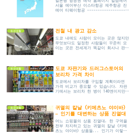
일본행 항공권 예약 홈페이지 일람에어
서울 에어부산 이스타항공 제주항공 진
에어 티웨이항공 -------------------
--------------------------------피
치항공/바닐라에어 에어아시아 제트
스...
전철 내 광고 감소
동경생활
도쿄 내에도 사람이 모이는 곳은 많지만
무엇보다도 일정한 사람들이 꾸준히 모
이는 곳은 전세계가 똑같이 회사나 판매
점, 음식점들이겠지요. 그러나 정부로부
터 자숙 요청이 내려와 사업체들의 휴업
이나 재택근무가 꾸준히 증가...
도쿄 자판기와 드러그스토어의
동경생활
보리차 가격 차이
도쿄에서 보리차를 구입할 계획이라면
가격 비교가 중요할 수 있습니다. 자판
기에서는 보리차 한 병이 140엔이지만,
동일한 제품을 드러그 스토어에서는 단
84엔에 구입할 수 있으며, 할인을 통해
75엔까지 절약 가능합니다. 이러한 큰
귀멸의 칼날 (키메츠노 야이바)
동경생활
가격 차이를 고려하여 저렴하게 보리차
– 인기를 대변하는 상품 진열대
를 구매하는 방법을 알아보세요.
어느 쇼핑몰의 상품 진열대, 한 구역을
전부 차지하고 있는 귀멸의 칼날 (키메
츠노 야이바) 상품들... 인기가 이렇게
대단하다고!! 입이 떡 벌어져 쳐다봤