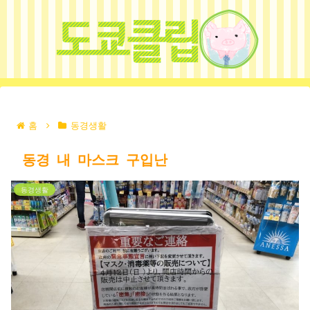
홈
동경생활
동경 내 마스크 구입난
동경생활