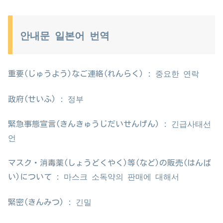
안내문 일본어 번역
重要(じゅうよう)なご連絡(れんらく) : 중요한 연락
政府(せいふ) : 정부
緊急事態宣言(きんきゅうじだいせんげん) : 긴급사태선
언
マスク・消毒薬(しょうどくやく)等(など)の販売(はんば
い)について : 마스크 소독약의 판매에 대해서
緊密(きんみつ) : 긴밀