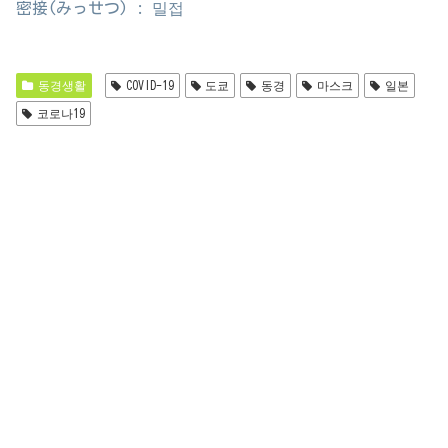
密接(みっせつ) : 밀접
동경생활
COVID-19
도쿄
동경
마스크
일본
코로나19