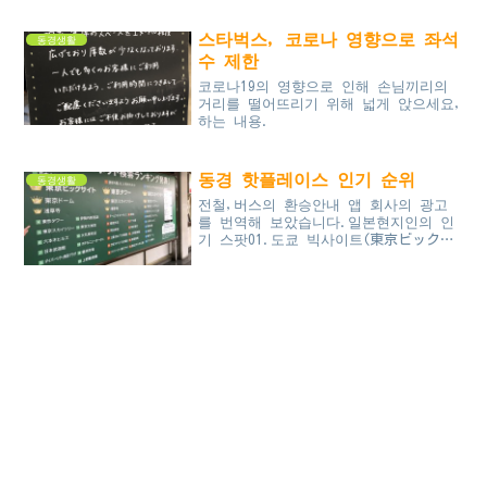
다. 백화점 진열장 전면백화점 진열장
후면
스타벅스, 코로나 영향으로 좌석
동경생활
수 제한
코로나19의 영향으로 인해 손님끼리의
거리를 떨어뜨리기 위해 넓게 앉으세요,
하는 내용.
동경 핫플레이스 인기 순위
동경생활
전철,버스의 환승안내 앱 회사의 광고
를 번역해 보았습니다.일본현지인의 인
기 스팟01.도쿄 빅사이트(東京ビックサ
イト)02.도쿄 돔(東京ドーム)03.아사쿠
사(浅草)04.도쿄타워(東京タワー)05.도
쿄 스카이트리(東京スカ...