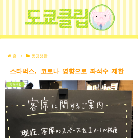
홈
동경생활
스타벅스, 코로나 영향으로 좌석수 제한
동경생활