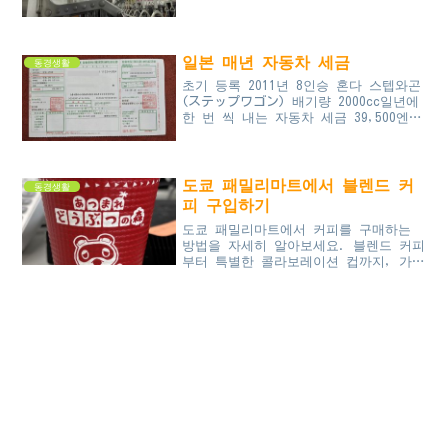
점, 음식점들이겠지요. 그러나 정부로부
터 자숙 요청이 내려와 사업체들의 휴업
이나 재택근무가 꾸준히 증가...
일본 매년 자동차 세금
동경생활
초기 등록 2011년 8인승 혼다 스텝와곤
(ステップワゴン) 배기량 2000cc일년에
한 번 씩 내는 자동차 세금 39,500엔어
디서나 그렇겠지만 일본 역시 자동차를
소유하고 운행하기 위해서는 매년 자동
차세(自動車税)...
도쿄 패밀리마트에서 블렌드 커
동경생활
피 구입하기
도쿄 패밀리마트에서 커피를 구매하는
방법을 자세히 알아보세요. 블렌드 커피
부터 특별한 콜라보레이션 컵까지, 가성
비 높은 커피 선택부터 결제, 제조 과
정까지 모든 단계를 쉽게 따라할 수 있
는 안내를 제공합니다. 도쿄의 편의점에
서 커피를 즐기는 최고의 방법을 경험하
세요.