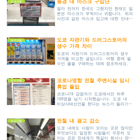
동경 내 마스크 구입난
동경생활
얼마 전까지 한국도 그랬지만 현재도 일
본은 마스크가 무척이나 귀합니다. 위의
사진과 같은 마스크 입고에 대한 안내가
붙어있지 않는 판매점이 없을 정도로 오
프라인에서는 마스크를 구하기가 하늘의
별 따기 수준입니다.한국...
도쿄 자판기와 드러그스토어의
동경생활
생수 가격 차이
도쿄의 자판기와 드러그스토어의 생수
가격을 비교한 글입니다. 여행 중에 필
수인 물을 구매하는 데에 참조하세요.
코로나영향 전철 주변시설 임시
동경생활
휴업 돌입
코로나19 감염자가 도쿄에서만 하루
100명을 넘기 시작했습니다. 도쿄 내
비상사태선언을 한다는 뉴스가 들리기
시작하면서 주변에 임시휴업 안내가 보
이기 시작했습니다.전철 케이오선 주변
백화점, 공원, 유원지를 대상으...
전철 내 광고 감소
동경생활
도쿄 내에도 사람이 모이는 곳은 많지만
무엇보다도 일정한 사람들이 꾸준히 모
이는 곳은 전세계가 똑같이 회사나 판매